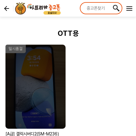
OTT용
일시품절
[A급] 갤럭시버디2(SM-M236)